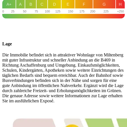
A+
A
B
C
D
E
F
G
H
0
25
50
75
100
125
150
175
200
225
+250
Lage
Die Immobilie befindet sich in attraktiver Wohnlage von Miltenberg
mit guter Infrastruktur und schneller Anbindung an die B469 in
Richtung Aschaffenburg und Umgebung. Einkaufsmöglichkeiten,
Schulen, Kindergärten, Apotheken sowie weitere Einrichtungen des
täglichen Bedarfs sind bequem erreichbar. Auch der Bahnhof sowie
Busverbindungen befinden sich in der Nähe und sorgen für eine
gute Anbindung im öffentlichen Nahverkehr. Ergänzt wird die Lage
durch zahlreiche Freizeit- und Erholungsmöglichkeiten im Grünen.
Die genaue Adresse sowie weitere Informationen zur Lage erhalten
Sie im ausführlichen Exposé.