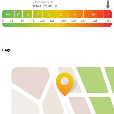
Endenergiebedarf
306.13
kWh/(m²·a)
A+
A
B
C
D
E
F
G
H
0
25
50
75
100
125
150
175
200
225
+250
Lage