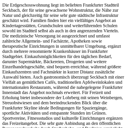
Die Erdgeschosswohnung liegt im beliebten Frankfurter Stadtteil
Seckbach, der für seine gewachsene Wohnstruktur, die Nähe zur
Natur und gleichzeitig für seine sehr gute städtische Infrastruktur
geschätzt wird. Familien finden hier ein vielfältiges Angebot an
Kindertagesstätten, Grundschulen und weiterführenden Schulen
sowohl im Stadtteil selbst als auch in den angrenzenden Vierteln.
Die medizinische Versorgung ist ausgezeichnet und umfasst
zahlreiche Allgemein- und Fachärzte, Apotheken sowie
therapeutische Einrichtungen in unmittelbarer Umgebung, ergänzt
durch mehrere renommierte Krankenhäuser im Frankfurter
Stadtgebiet. Einkaufsmöglichkeiten für den täglichen Bedarf,
darunter Supermärkte, Bäckereien, Drogerien und weitere
Einzelhandelsgeschäfte, sind bequem erreichbar, während größere
Einkaufszentren und Fachmärkte in kurzer Distanz zusätzliche
Auswahl bieten. Auch gastronomisch überzeugt Seckbach mit einer
Vielfalt an gemütlichen Cafés, traditionellen Apfelweinlokalen und
internationalen Restaurants, während die nahegelegene Frankfurter
Innenstadt das Angebot nochmals erweitert. Für Freizeit und
Erholung bietet insbesondere der Lohrberg mit seinen Weinbergen,
Streuobstwiesen und dem beeindruckenden Blick über die
Frankfurter Skyline ideale Bedingungen für Spaziergänge,
sportliche Aktivitäten und entspannte Stunden im Grünen.
Sportvereine, Fitnessstudios und kulturelle Einrichtungen ergänzen
das Freizeitangebot. Die sehr gute Anbindung an den öffentlichen