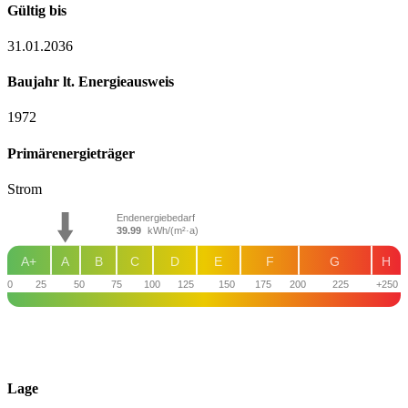
Gültig bis
31.01.2036
Baujahr lt. Energieausweis
1972
Primärenergieträger
Strom
Endenergiebedarf
39.99
kWh/(m²·a)
A+
A
B
C
D
E
F
G
H
0
25
50
75
100
125
150
175
200
225
+250
Lage